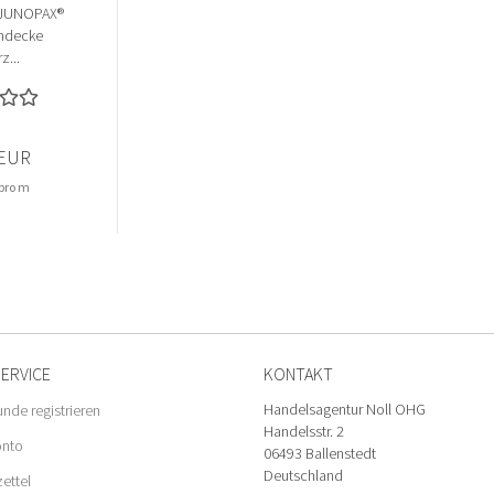
 JUNOPAX®
chdecke
z...
 EUR
 pro m
ERVICE
KONTAKT
Handelsagentur Noll OHG
unde registrieren
Handelsstr. 2
onto
06493 Ballenstedt
Deutschland
ettel