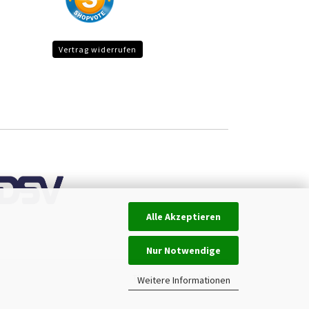
Vertrag widerrufen
Alle Akzeptieren
Nur Notwendige
Theme von
data-blue.de
Weitere Informationen