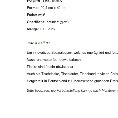
Papier-Tischsets
Format:
29,4 cm x 42 cm
Farbe:
weiß
Oberfläche:
satiniert (glatt)
Menge:
100 Stück
®
JUNO
PAX
ist:
Ein innovatives Spezialpapier, welches imprägniert und fettdi
Nass- und wetterfest sowie farbecht.
Flecke sind feucht abwischbar.
Auch als Tischdecke, Tischläufer, Tischband in vielen Farbe
Hergestellt in Deutschland
zu überraschend günstigen Preis
Bitte beachten: die Farbdarstellung kann je nach Monitorei