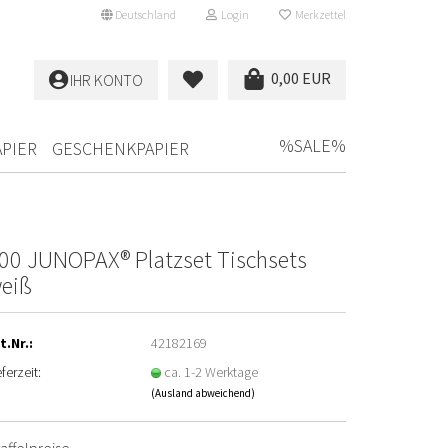
Deutschland
Login
Merkzettel
0,00 EUR
IHR KONTO
%SALE%
PIER
GESCHENKPAPIER
00 JUNOPAX® Platzset Tischsets
eiß
t.Nr.:
42182169
eferzeit:
ca. 1-2 Werktage
(Ausland abweichend)