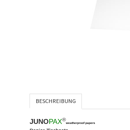
BESCHREIBUNG
®
JUNO
PAX
weatherproof papers