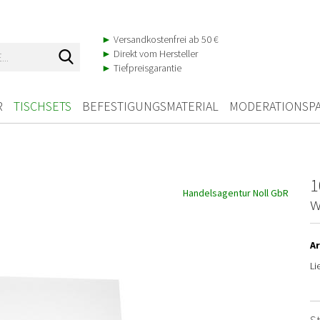
►
Versandkostenfrei ab 50 €
Suche...
►
Direkt vom Hersteller
►
Tiefpreisgarantie
R
TISCHSETS
BEFESTIGUNGSMATERIAL
MODERATIONSPA
1
Handelsagentur Noll GbR
w
Ar
Li