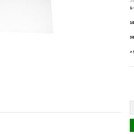
St
1-
10
30
> 