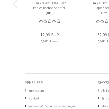
50m x 0,20m JUNOPAX®
50m x 1,30m
Papier Tischband apfel-
Papiertis
grün...
schwar
12,99 EUR
32,99
0,26 EUR pro m
0,66 EUR
MEHR ÜBER...
SHOPS
Impressum
Als K
Kontakt
Ihr K
Versand- & Zahlungsbedingungen
Merkz