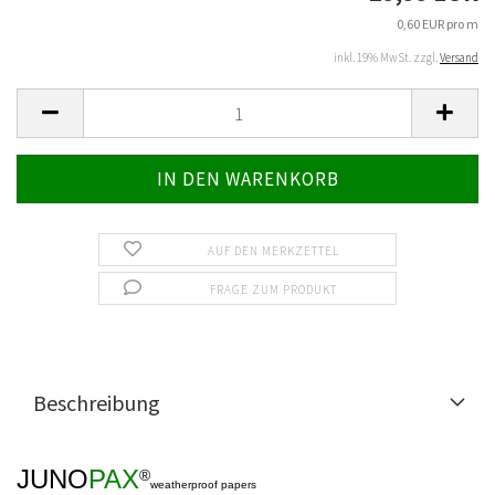
0,60 EUR pro m
inkl. 19% MwSt. zzgl.
Versand
AUF DEN MERKZETTEL
FRAGE ZUM PRODUKT
Beschreibung
JUNO
PAX
®
weatherproof papers