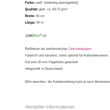
Farbe:
weiß, beidseitig (durchgefärbt)
Qualität:
glatt
, ca. 60-75 g/m²
Breite:
40 cm
Länge:
50 m
®
JUNO
PAX
ist:
Reißfester als herkömmliches
Geschenkpapier
.
Farbecht
und nassfest, somit optimal für Außendekoration.
Auf eine 50 mm Papphülse gewickelt.
Hergestellt in Deutschland
.
Bitte beachten: die Farbdarstellung kann je nach Monitorei
Hersteller Informationen