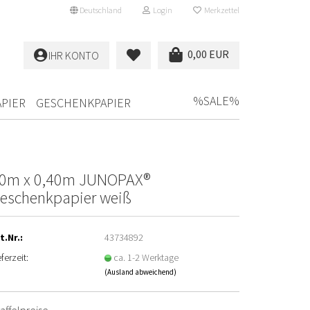
Deutschland
Login
Merkzettel
0,00 EUR
IHR KONTO
%SALE%
PIER
GESCHENKPAPIER
0m x 0,40m JUNOPAX®
eschenkpapier weiß
t.Nr.:
43734892
eferzeit:
ca. 1-2 Werktage
(Ausland abweichend)