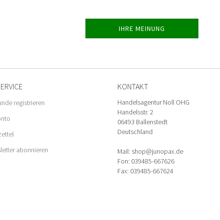
IHRE MEINUNG
ERVICE
KONTAKT
Handelsagentur Noll OHG
unde registrieren
Handelsstr. 2
onto
06493 Ballenstedt
Deutschland
ettel
etter abonnieren
Mail: shop@junopax.de
Fon: 039485-667626
Fax: 039485-667624