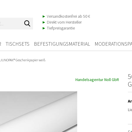
►
Versandkostenfrei ab 50 €
Suche...
►
Direkt vom Hersteller
►
Tiefpreisgarantie
R
TISCHSETS
BEFESTIGUNGSMATERIAL
MODERATIONSPA
JUNOPAX® Geschenkpapier weiß
5
Handelsagentur Noll GbR
G
Ar
Li