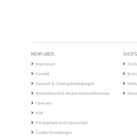
MEHR ÜBER...
SHOPS
Impressum
Als K
Kontakt
Ihr K
Versand- & Zahlungsbedingungen
Merkz
Widerrufsrecht & Muster-Widerrufsformular
Newsl
Über uns
AGB
Privatsphäre und Datenschutz
Cookie Einstellungen