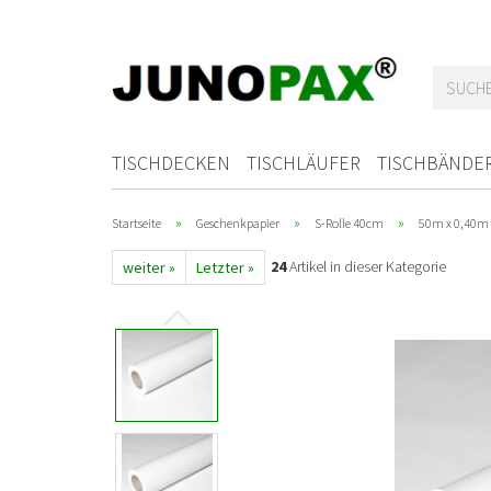
TISCHDECKEN
TISCHLÄUFER
TISCHBÄNDE
»
»
»
Startseite
Geschenkpapier
S-Rolle 40cm
50m x 0,40m 
24
Artikel in dieser Kategorie
weiter »
Letzter »