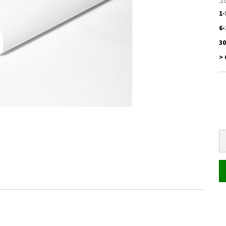
St
1-
6-
30
> 