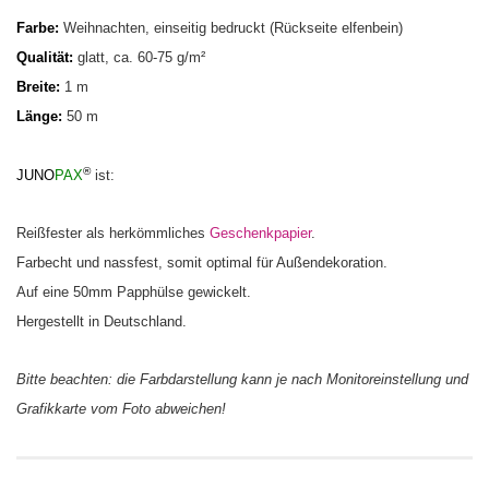
Farbe:
Weihnachten, einseitig bedruckt (Rückseite elfenbein)
Qualität:
glatt
, ca. 60-75 g/m²
Breite:
1 m
Länge:
50 m
®
JUNO
PAX
ist:
Reißfester als herkömmliches
Geschenkpapier
.
Farbecht
und nassfest, somit optimal für Außendekoration.
Auf eine 50mm Papphülse gewickelt.
Hergestellt in Deutschland
.
Bitte beachten: die Farbdarstellung kann je nach Monitoreinstellung und
Grafikkarte vom Foto abweichen!