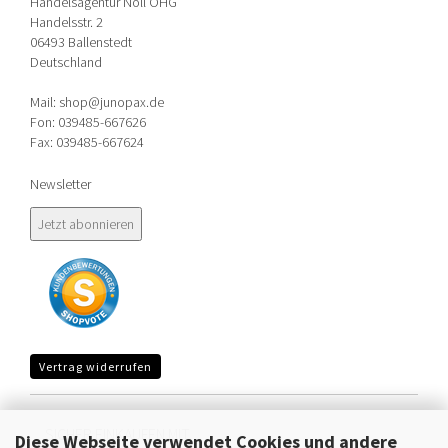
Handelsagentur Noll OHG
Handelsstr. 2
06493 Ballenstedt
Deutschland
Mail: shop@junopax.de
Fon: 039485-667626
Fax: 039485-667624
Newsletter
Vertrag widerrufen
SICHER EINKAUFEN MIT
Diese Webseite verwendet Cookies und andere